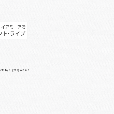
ets by niigatagioiamia