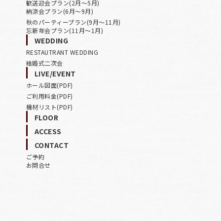
歓送迎会プラン(2月〜5月)
納涼会プラン(6月〜9月)
秋のパーティープラン(9月〜11月)
忘新年会プラン(11月〜1月)
WEDDING
RESTAUTRANT WEDDING
結婚式二次会
LIVE/EVENT
ホール図面(PDF)
ご利用料金(PDF)
機材リスト(PDF)
FLOOR
ACCESS
CONTACT
ご予約
お問合せ