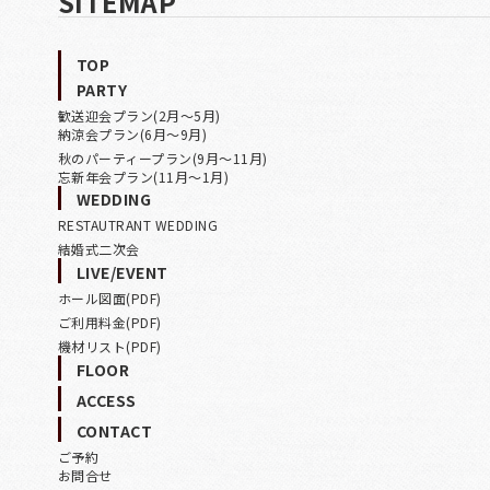
SITEMAP
TOP
PARTY
歓送迎会プラン(2月〜5月)
納涼会プラン(6月〜9月)
秋のパーティープラン(9月〜11月)
忘新年会プラン(11月〜1月)
WEDDING
RESTAUTRANT WEDDING
結婚式二次会
LIVE/EVENT
ホール図面(PDF)
ご利用料金(PDF)
機材リスト(PDF)
FLOOR
ACCESS
CONTACT
ご予約
お問合せ