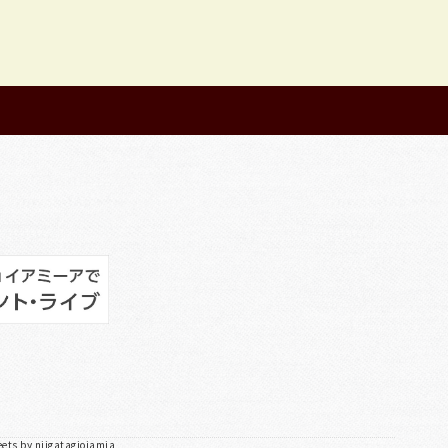
ets by niigatagioiamia