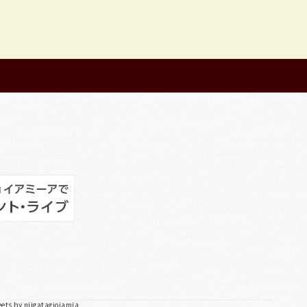
ets by niigatagioiamia