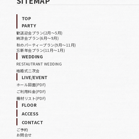
SITEMAP
TOP
PARTY
歓送迎会プラン(2月〜5月)
納涼会プラン(6月〜9月)
秋のパーティープラン(9月〜11月)
忘新年会プラン(11月〜1月)
WEDDING
RESTAUTRANT WEDDING
結婚式二次会
LIVE/EVENT
ホール図面(PDF)
ご利用料金(PDF)
機材リスト(PDF)
FLOOR
ACCESS
CONTACT
ご予約
お問合せ